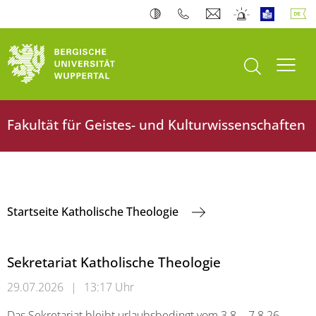
Suche öffnen
Navi
Fakultät für Geistes- und Kulturwissenschaften
Startseite Katholische Theologie
Sekretariat Katholische Theologie
29.07.2026
|
13:17 Uhr
Das Sekretariat bleibt urlaubsbedingt vom 3.8. - 7.8.26