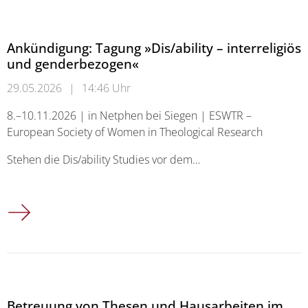
Ankündigung: Tagung »Dis/ability – interreligiös
und genderbezogen«
29.05.2026
|
14:46 Uhr
8.–10.11.2026 | in Netphen bei Siegen | ESWTR –
European Society of Women in Theological Research
Stehen die Dis/ability Studies vor dem…
Ankündigung: Tagung »Dis/ability – interreligiös und genderb
Betreuung von Thesen und Hausarbeiten im