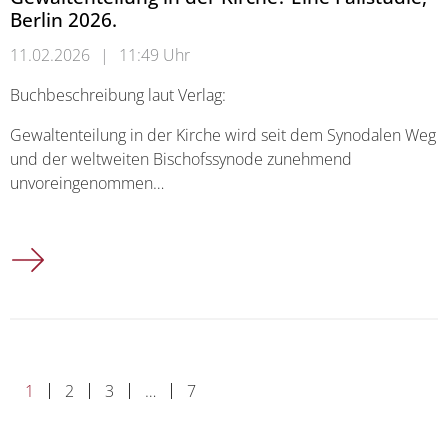
Berlin 2026.
11.02.2026
|
11:49 Uhr
Buchbeschreibung laut Verlag:
Gewaltenteilung in der Kirche wird seit dem Synodalen Weg
und der weltweiten Bischofssynode zunehmend
unvoreingenommen…
Neuerscheinung: Anna Slawek / Astrid Heidemann / Michael Böh
1
2
3
…
7