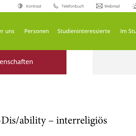
Kontrast
Telefonbuch
Webmail
er uns
Personen
Studieninteressierte
Im St
senschaften
s/ability – interreligiös